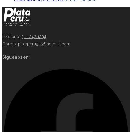
Teléfono:
51 1 242 1234
Correo:
plataperu925@hotmail.com
Siguenos en :