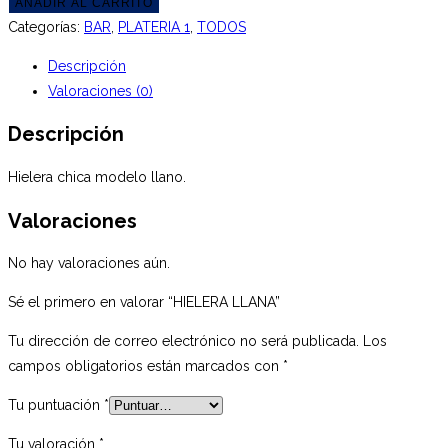
LLANA
AÑADIR AL CARRITO
cantidad
Categorías:
BAR
,
PLATERIA 1
,
TODOS
Descripción
Valoraciones (0)
Descripción
Hielera chica modelo llano.
Valoraciones
No hay valoraciones aún.
Sé el primero en valorar “HIELERA LLANA”
Tu dirección de correo electrónico no será publicada.
Los
campos obligatorios están marcados con
*
Tu puntuación
*
Tu valoración
*