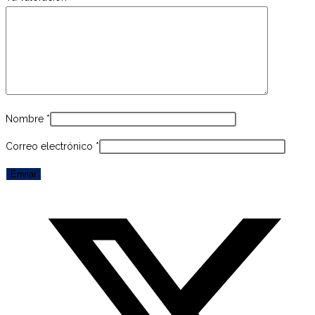
Nombre
*
Correo electrónico
*
Opens
in
a
new
window