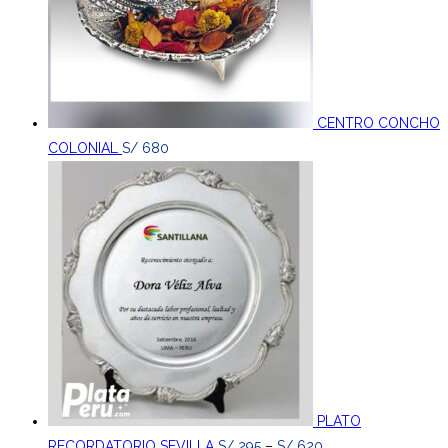
CENTRO CONCHO
COLONIAL
S/
680
PLATO
RECORDATORIO SEVILLA
S/
295
–
S/
620