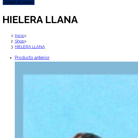
LLANA
Añadir al carrito
cantidad
HIELERA LLANA
Inicio
>
Shop
>
HIELERA LLANA
Producto anterior