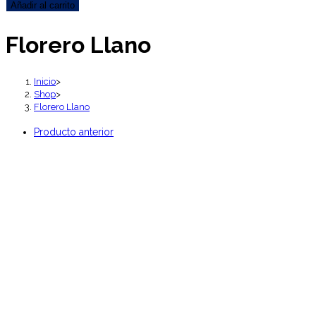
Llano
Añadir al carrito
cantidad
Florero Llano
Inicio
>
Shop
>
Florero Llano
Producto anterior