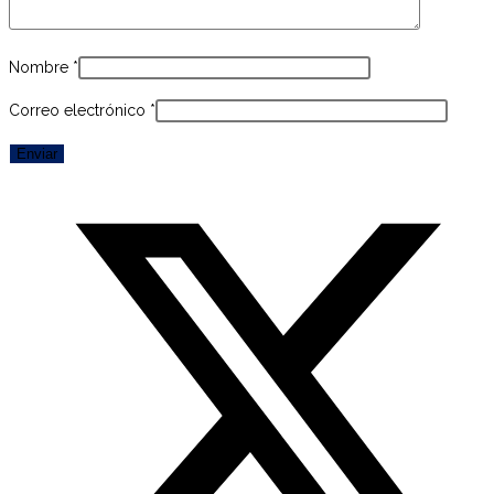
Nombre
*
Correo electrónico
*
Opens
in
a
new
window