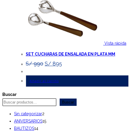
elegir
en
la
página
de
producto
Vista rápida
SET CUCHARAS DE ENSALADA EN PLATA MM
El
El
S/
990
S/
895
precio
precio
original
actual
era:
es:
Añadir al carrito
S/ 990.
S/ 895.
Buscar
Buscar
2
Sin categorizar
2
productos
15
ANIVERSARIOS
15
14
productos
BAUTIZOS
14