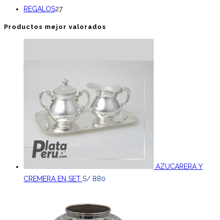
27
productos
REGALOS
27
productos
Productos mejor valorados
AZUCARERA Y
CREMERA EN SET
S/
880