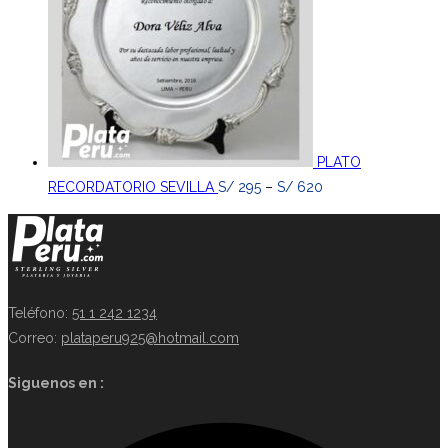
PLATO
RECORDATORIO SEVILLA
S/
295
–
S/
620
Teléfono:
51 1 242 1234
Correo:
plataperu925@hotmail.com
Siguenos en :