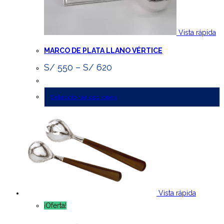
Vista rápida
MARCO DE PLATA LLANO VÉRTICE
S/
550
–
S/
620
Seleccionar opciones
Este
producto
tiene
múltiples
variantes.
Las
opciones
Vista rápida
se
¡Oferta!
pueden